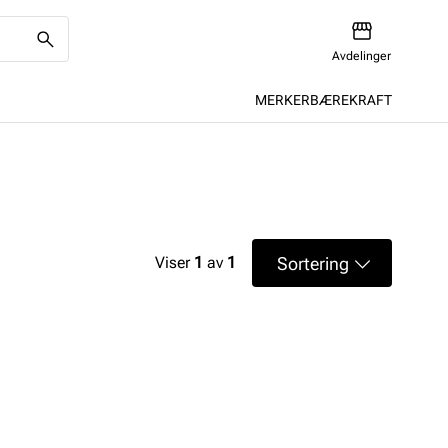
Avdelinger
MERKER
BÆREKRAFT
Sortering
Viser
1
av
1