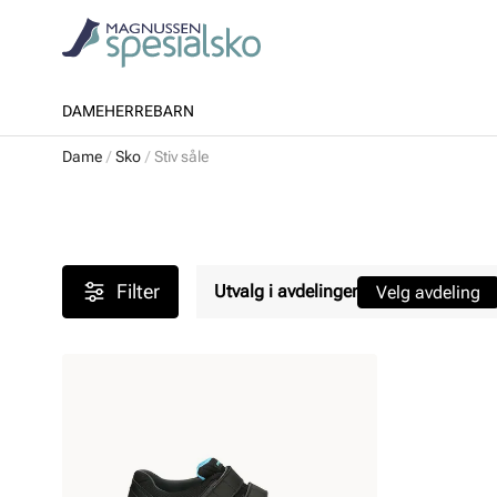
DAME
HERRE
BARN
Dame
Sko
Stiv såle
Filter
Utvalg i avdelinger
Velg avdeling