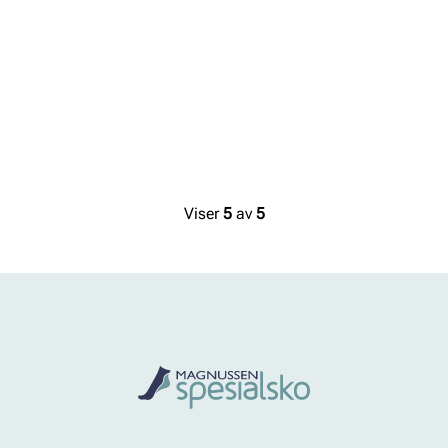
Viser
5
av
5