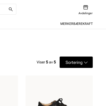
Avdelinger
MERKER
BÆREKRAFT
Sortering
Viser
5
av
5