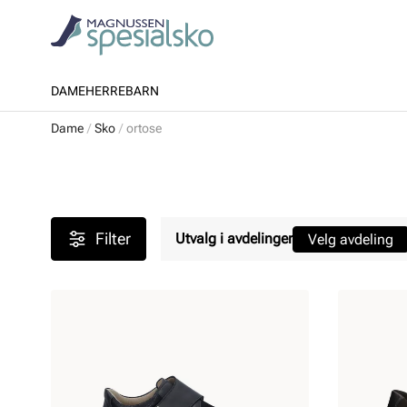
DAME
HERRE
BARN
Dame
Sko
ortose
Filter
Utvalg i avdelinger
Velg avdeling