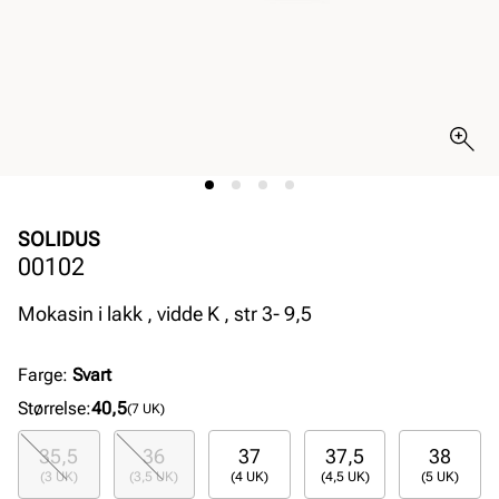
SOLIDUS
00102
Mokasin i lakk , vidde K , str 3- 9,5
Farge
:
Svart
Størrelse
:
40,5
(7 UK)
35,5
36
37
37,5
38
(3 UK)
(3,5 UK)
(4 UK)
(4,5 UK)
(5 UK)