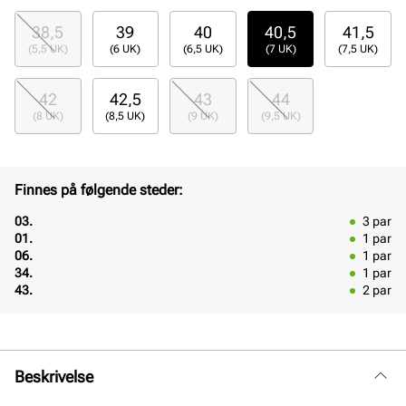
38,5
39
40
40,5
41,5
(5,5 UK)
(6 UK)
(6,5 UK)
(7 UK)
(7,5 UK)
42
42,5
43
44
(8 UK)
(8,5 UK)
(9 UK)
(9,5 UK)
Finnes på følgende steder:
03.
3
par
01.
1
par
06.
1
par
34.
1
par
43.
2
par
Beskrivelse