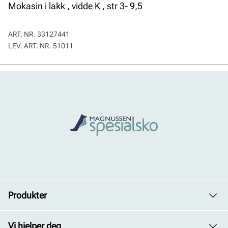
Mokasin i lakk , vidde K , str 3- 9,5
ART. NR.
33127441
LEV. ART. NR.
51011
Produkter
Dame
Vi hjelper deg