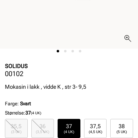
SOLIDUS
00102
Mokasin i lakk , vidde K , str 3- 9,5
Farge
:
Svart
Størrelse
:
37
(4 UK)
35,5
36
37
37,5
38
(3 UK)
(3,5 UK)
(4 UK)
(4,5 UK)
(5 UK)