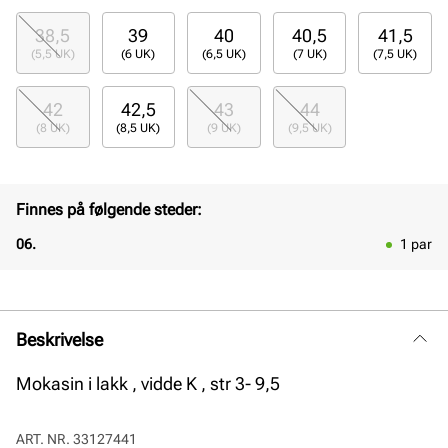
38,5
39
40
40,5
41,5
(5,5 UK)
(6 UK)
(6,5 UK)
(7 UK)
(7,5 UK)
42
42,5
43
44
(8 UK)
(8,5 UK)
(9 UK)
(9,5 UK)
Finnes på følgende steder:
06.
1
par
Beskrivelse
Mokasin i lakk , vidde K , str 3- 9,5
ART. NR.
33127441