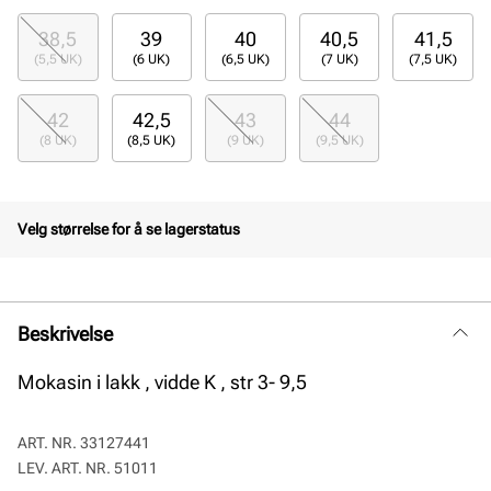
38,5
39
40
40,5
41,5
(5,5 UK)
(6 UK)
(6,5 UK)
(7 UK)
(7,5 UK)
42
42,5
43
44
(8 UK)
(8,5 UK)
(9 UK)
(9,5 UK)
Velg størrelse for å se lagerstatus
Beskrivelse
Mokasin i lakk , vidde K , str 3- 9,5
ART. NR.
33127441
LEV. ART. NR.
51011