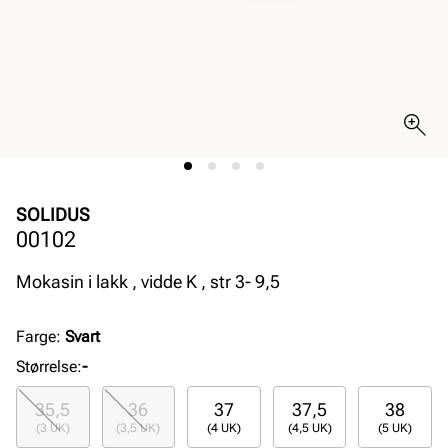
SOLIDUS
00102
Mokasin i lakk , vidde K , str 3- 9,5
Farge
:
Svart
Størrelse
:
-
35,5
36
37
37,5
38
(3 UK)
(3,5 UK)
(4 UK)
(4,5 UK)
(5 UK)