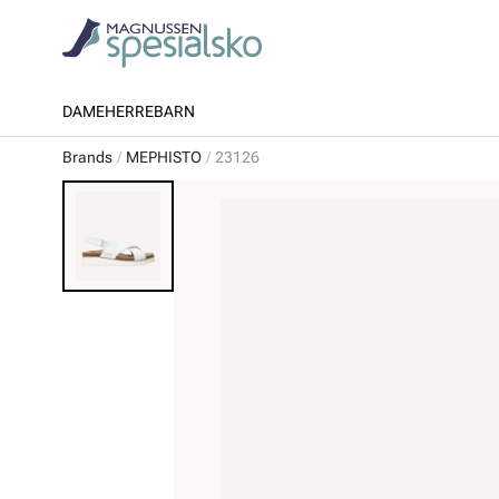
DAME
HERRE
BARN
Brands
MEPHISTO
23126