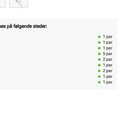
42
nes på følgende steder:
1
par
1
par
1
par
5
par
2
par
1
par
2
par
1
par
1
par