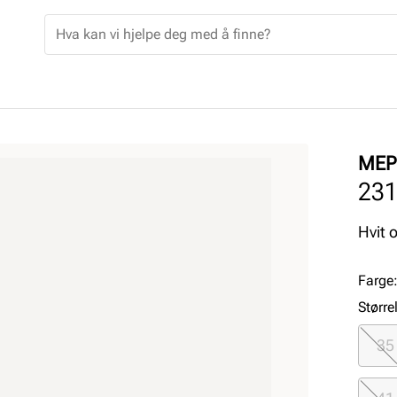
MEP
23
Hvit 
Farge
Større
35