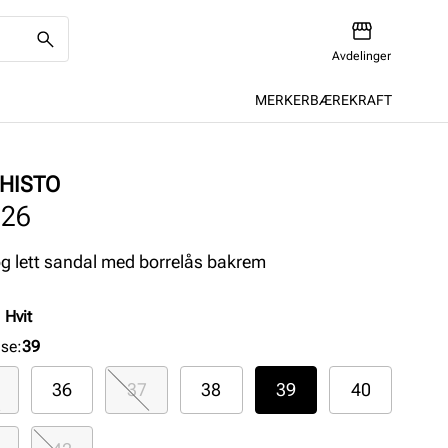
Avdelinger
MERKER
BÆREKRAFT
HISTO
126
og lett sandal med borrelås bakrem
:
Hvit
lse
:
39
36
37
38
39
40