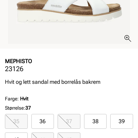
MEPHISTO
23126
Hvit og lett sandal med borrelås bakrem
Farge
:
Hvit
Størrelse
:
37
35
36
37
38
39