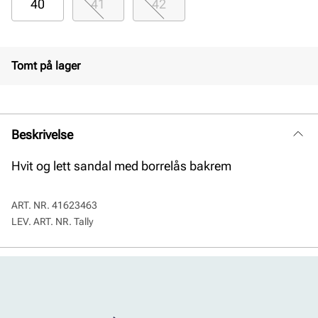
40
41
42
Tomt på lager
Beskrivelse
Hvit og lett sandal med borrelås bakrem
ART. NR.
41623463
LEV. ART. NR.
Tally