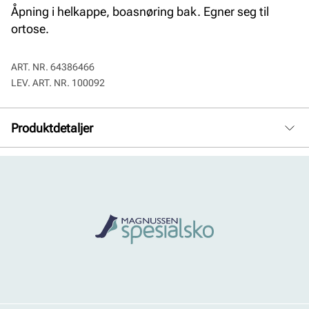
Åpning i helkappe, boasnøring bak. Egner seg til
ortose.
ART. NR.
64386466
LEV. ART. NR.
100092
Produktdetaljer
Overdel:
Kombinasjon
For:
Skinn
Såle:
Syntet/Gummi