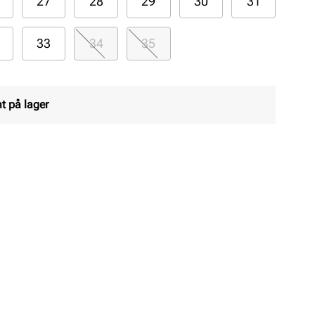
27
28
29
30
31
33
34
35
t på lager