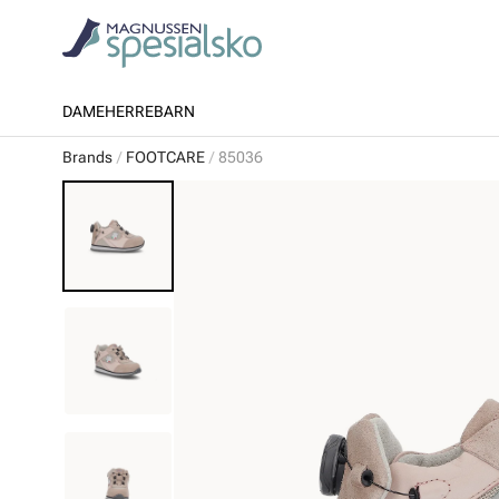
DAME
HERRE
BARN
Brands
FOOTCARE
85036