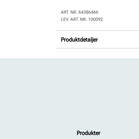
ART. NR.
64386466
LEV. ART. NR.
100092
Produktdetaljer
Overdel:
Kombinasjon
For:
Skinn
Såle:
Syntet/Gummi
Produkter