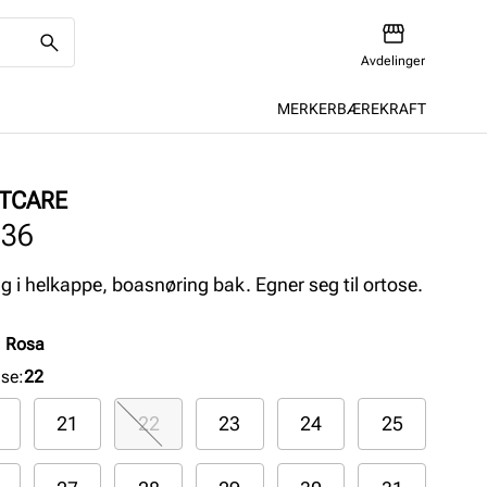
Avdelinger
MERKER
BÆREKRAFT
TCARE
036
g i helkappe, boasnøring bak. Egner seg til ortose.
:
Rosa
lse
:
22
21
22
23
24
25