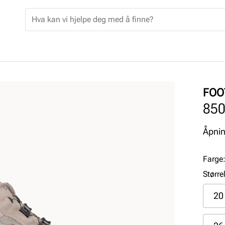
FOO
85
Åpnin
Farge
Større
20