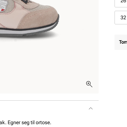
26
32
Tom
k. Egner seg til ortose.