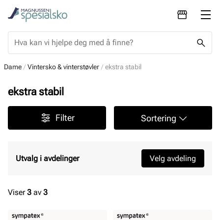
Dame
Vintersko & vinterstøvler
ekstra stabil
ekstra stabil
Filter
Sortering
Utvalg i avdelinger
Velg avdeling
Viser
3
av
3