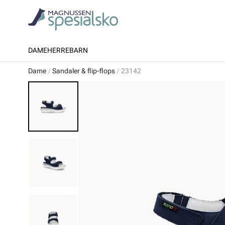
DAME
HERRE
BARN
Dame
Sandaler & flip-flops
23142