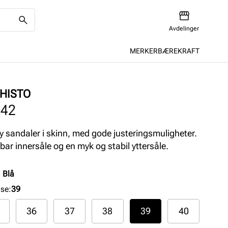
Avdelinger
MERKER
BÆREKRAFT
HISTO
142
y sandaler i skinn, med gode justeringsmuligheter.
bar innersåle og en myk og stabil yttersåle.
:
Blå
lse
:
39
36
37
38
39
40