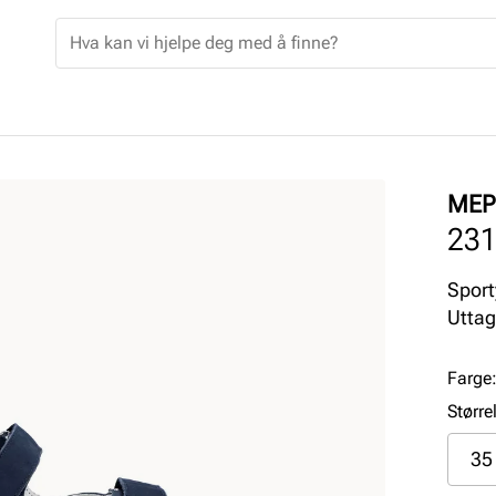
MEP
23
Sport
Uttag
Farge
Større
35