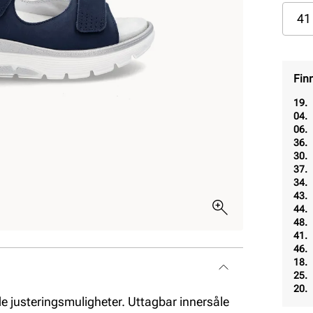
41
Fin
19.
04.
06.
36.
30.
37.
34.
43.
44.
48.
41.
46.
18.
25.
20.
e justeringsmuligheter. Uttagbar innersåle