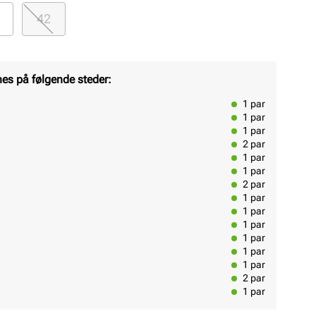
42
nes på følgende steder:
1
par
1
par
1
par
2
par
1
par
1
par
2
par
1
par
1
par
1
par
1
par
1
par
1
par
2
par
1
par