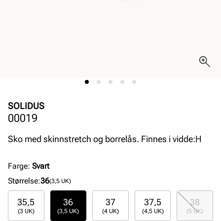
SOLIDUS
00019
Sko med skinnstretch og borrelås. Finnes i vidde:H
Farge
:
Svart
Størrelse
:
36
(3,5 UK)
35,5
36
37
37,5
38
(3 UK)
(3,5 UK)
(4 UK)
(4,5 UK)
(5 UK)