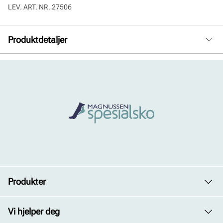
LEV. ART. NR.
27506
Produktdetaljer
Overdel:
Skinn
For:
Skinn
Såle:
Syntet/Gummi
Produkter
Dame
Vi hjelper deg