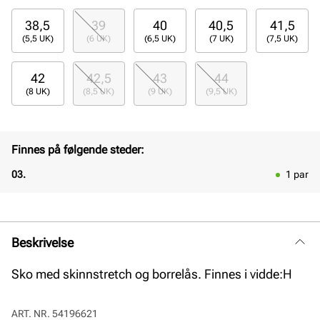
38,5
39
40
40,5
41,5
(5,5 UK)
(6 UK)
(6,5 UK)
(7 UK)
(7,5 UK)
42
42,5
43
44
(8 UK)
(8,5 UK)
(9 UK)
(9,5 UK)
Finnes på følgende steder:
03.
1
par
Beskrivelse
Sko med skinnstretch og borrelås. Finnes i vidde:H
ART. NR.
54196621