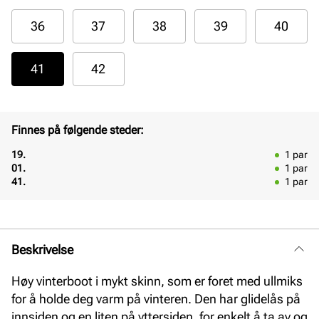
36
37
38
39
40
41
42
Finnes på følgende steder:
19.
1
par
01.
1
par
41.
1
par
Beskrivelse
Høy vinterboot i mykt skinn, som er foret med ullmiks
for å holde deg varm på vinteren. Den har glidelås på
innsiden og en liten på yttersiden, for enkelt å ta av og