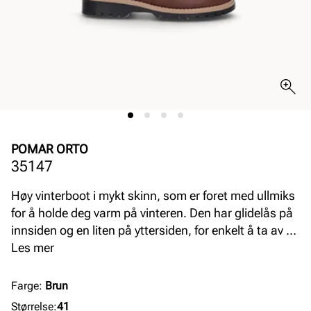
POMAR ORTO
35147
Høy vinterboot i mykt skinn, som er foret med ullmiks
for å holde deg varm på vinteren. Den har glidelås på
innsiden og en liten på yttersiden, for enkelt å ta av og
på skoen. Det er Gore-Tex-membran som gjør den
Les mer
vanntett og holder deg tørr på beina. Utstyrt med en
yttersåle i gummi, for godt grep. Vidde K.
Farge
:
Brun
Størrelse
:
41