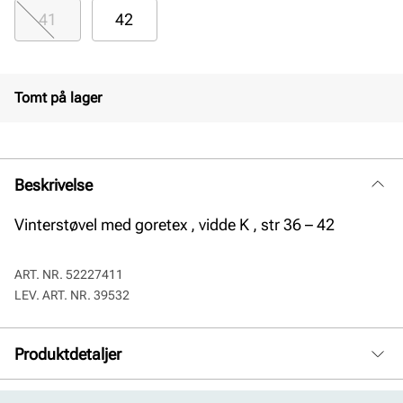
41
42
Tomt på lager
Beskrivelse
Vinterstøvel med goretex , vidde K , str 36 – 42
ART. NR.
52227411
LEV. ART. NR.
39532
Produktdetaljer
Membran:
Goretex