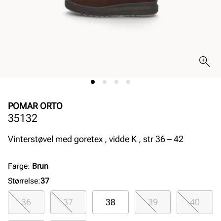
POMAR ORTO
35132
Vinterstøvel med goretex , vidde K , str 36 – 42
Farge
:
Brun
Størrelse
:
37
36
37
38
39
40