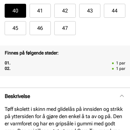
40
41
42
43
44
45
46
47
Finnes på følgende steder:
01.
1
par
02.
1
par
Beskrivelse
Tøff skolett i skinn med glidelås på innsiden og strikk
på yttersiden for å gjøre den enkel å ta av og på. Den
er varmforet og har en gripsåle i gummi med godt