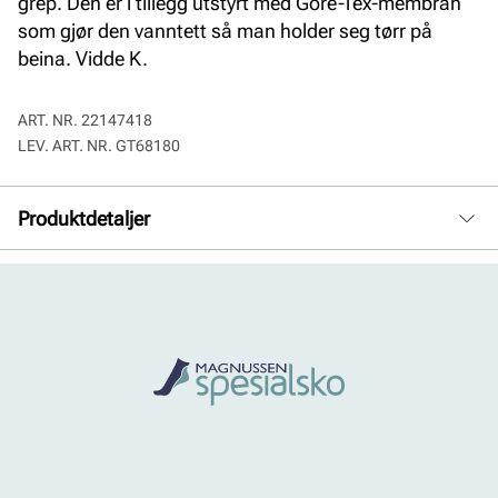
grep. Den er i tillegg utstyrt med Gore-Tex-membran
som gjør den vanntett så man holder seg tørr på
beina. Vidde K.
ART. NR.
22147418
LEV. ART. NR.
GT68180
Produktdetaljer
Membran:
Goretex