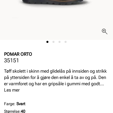
POMAR ORTO
35151
Tøff skolett i skinn med glidelås på innsiden og strikk
på yttersiden for å gjøre den enkel å ta av og på. Den
er varmforet og har en gripsåle i gummi med godt
grep. Den er i tillegg utstyrt med Gore-Tex-membran
Les mer
som gjør den vanntett så man holder seg tørr på
beina. Vidde K.
Farge
:
Svart
Størrelse
:
40