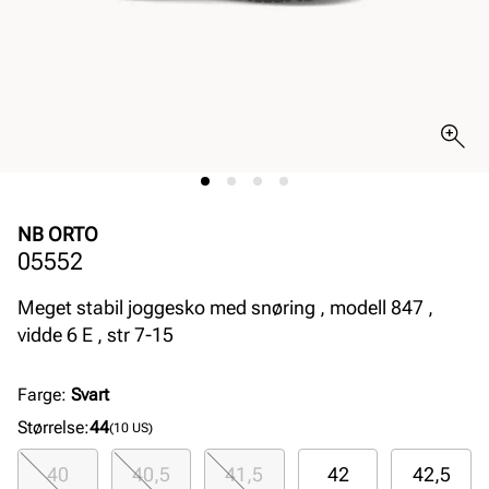
NB ORTO
05552
Meget stabil joggesko med snøring , modell 847 ,
vidde 6 E , str 7-15
Farge
:
Svart
Størrelse
:
44
(10 US)
40
40,5
41,5
42
42,5