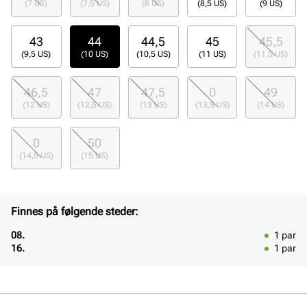
(7 US)
(7,5 US)
(8 US)
(8,5 US)
(9 US)
43
44
44,5
45
45,5
(9,5 US)
(10 US)
(10,5 US)
(11 US)
(11,5 US)
46,5
47
47,5
0
49
(12 US)
(12,5 US)
(13 US)
(13,5 US)
(14 US)
0
50
(14,5 US)
(15 US)
Finnes på følgende steder:
08.
1
par
16.
1
par