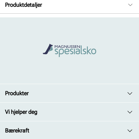
Produktdetaljer
Overdel:
Skinn
Innersåle:
Skinn
Såle:
Syntet/Gummi
Produkter
Dame
Vi hjelper deg
Herre
Avdelinger
Bærekraft
Barn