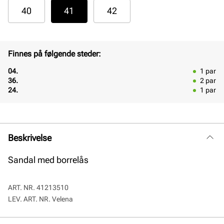
40
41
42
Finnes på følgende steder:
04.
1
par
36.
2
par
24.
1
par
Beskrivelse
Sandal med borrelås
ART. NR.
41213510
LEV. ART. NR.
Velena