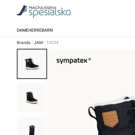
DAME
HERRE
BARN
Brands
JAM
10234