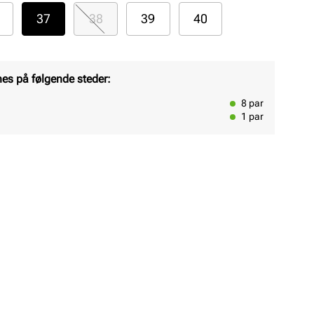
37
38
39
40
nes på følgende steder:
8
par
1
par