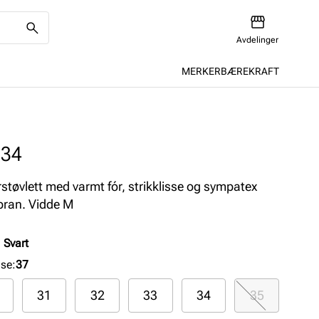
Avdelinger
MERKER
BÆREKRAFT
234
rstøvlett med varmt fór, strikklisse og sympatex
ran. Vidde M
:
Svart
lse
:
37
31
32
33
34
35