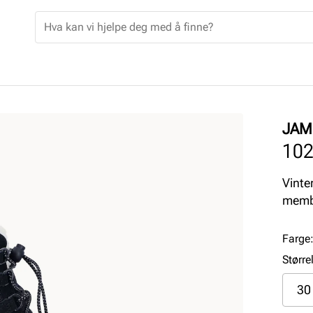
JAM
10
Vinte
memb
Farge
Større
30