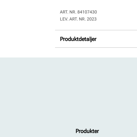
ART. NR.
84107430
LEV. ART. NR.
2023
Produktdetaljer
Overdel:
Kombinasjon
For:
Varmforet
Såle:
Syntet/Gummi
Membran:
Pustende, Sympate
Produkter