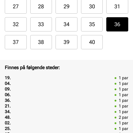
27
28
29
30
31
32
33
34
35
36
37
38
39
40
Finnes på følgende steder:
19.
1
par
04.
1
par
09.
1
par
06.
1
par
36.
1
par
21.
1
par
34.
1
par
48.
2
par
02.
1
par
25.
1
par