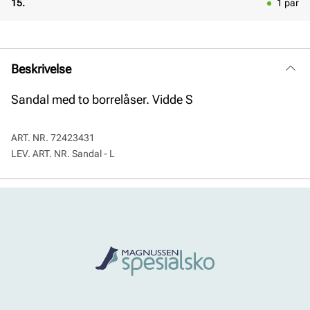
15.
1
par
Beskrivelse
Sandal med to borrelåser. Vidde S
ART. NR.
72423431
LEV. ART. NR.
Sandal - L