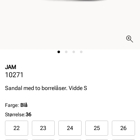
JAM
10271
Sandal med to borrelåser. Vidde S
Farge
:
Blå
Størrelse
:
36
22
23
24
25
26