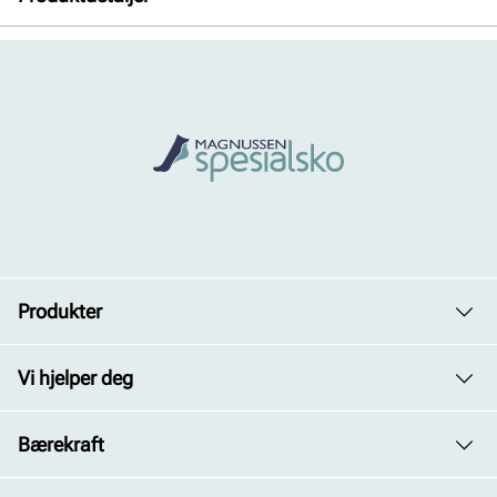
Overdel:
Kombinasjon
For:
Textil
Såle:
Syntet/Gummi
Produkter
Dame
Vi hjelper deg
Herre
Avdelinger
Bærekraft
Barn
Kontakt oss