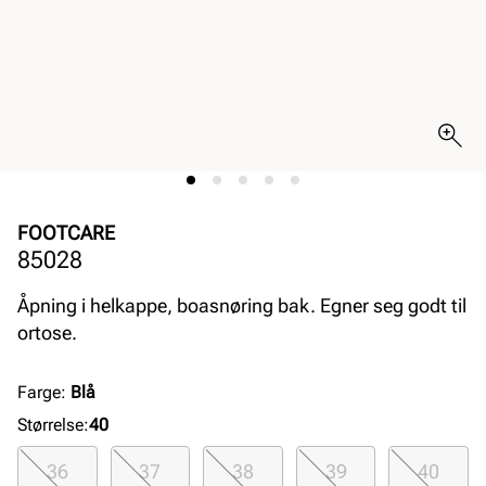
FOOTCARE
85028
Åpning i helkappe, boasnøring bak. Egner seg godt til
ortose.
Farge
:
Blå
Størrelse
:
40
36
37
38
39
40