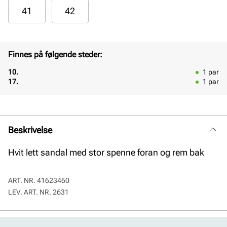
41
42
Finnes på følgende steder:
10.
1
par
17.
1
par
Beskrivelse
Hvit lett sandal med stor spenne foran og rem bak
ART. NR.
41623460
LEV. ART. NR.
2631