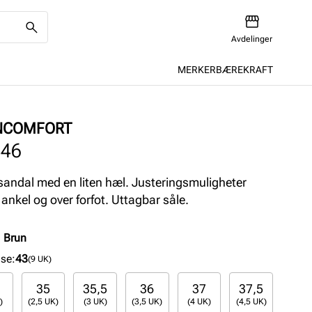
Avdelinger
MERKER
BÆREKRAFT
NCOMFORT
446
 sandal med en liten hæl. Justeringsmuligheter
 ankel og over forfot. Uttagbar såle.
:
Brun
lse
:
43
(9 UK)
35
35,5
36
37
37,5
)
(2,5 UK)
(3 UK)
(3,5 UK)
(4 UK)
(4,5 UK)