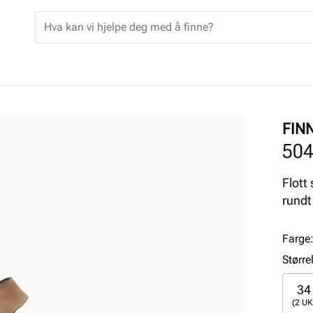
FIN
50
Flott
rundt
Farge
Større
34
(2 UK