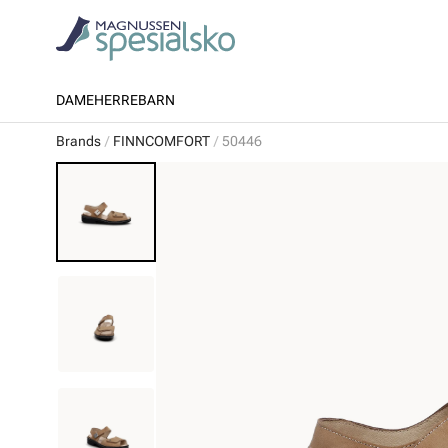
DAME
HERRE
BARN
Brands
FINNCOMFORT
50446