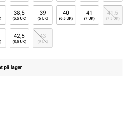
38,5
39
40
41
41,5
)
(5,5 UK)
(6 UK)
(6,5 UK)
(7 UK)
(7,5 UK)
42,5
43
)
(8,5 UK)
(9 UK)
t på lager