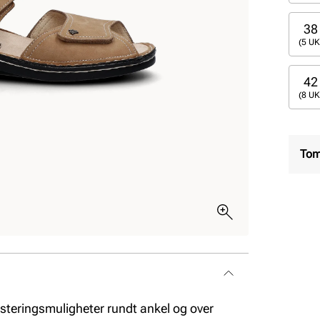
38
(5 UK
42
(8 UK
Tom
usteringsmuligheter rundt ankel og over