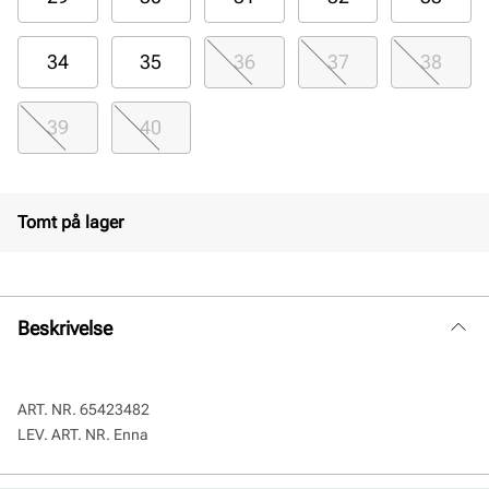
34
35
36
37
38
39
40
Tomt på lager
Beskrivelse
ART. NR.
65423482
LEV. ART. NR.
Enna