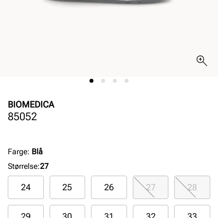
BIOMEDICA
85052
Farge
:
Blå
Størrelse
:
27
24
25
26
27
28
29
30
31
32
33