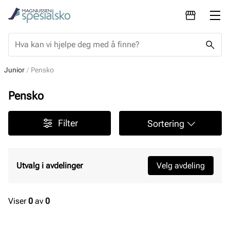
Junior
Pensko
Pensko
Filter
Sortering
Utvalg i avdelinger
Velg avdeling
Viser
0
av
0