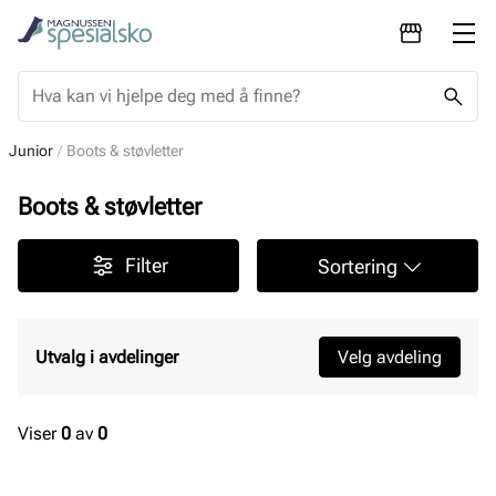
Junior
Boots & støvletter
Boots & støvletter
Filter
Sortering
Utvalg i avdelinger
Velg avdeling
Viser
0
av
0