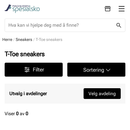
Herre
Sneakers
T-Toe sneakers
T-Toe sneakers
Filter
Sortering
Utvalg i avdelinger
Velg avdeling
Viser
0
av
0