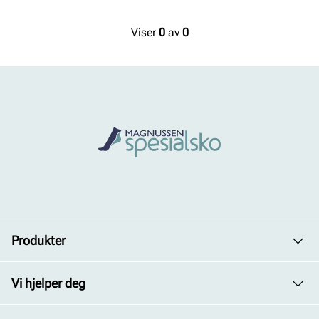
Viser
0
av
0
Produkter
Dame
Vi hjelper deg
Herre
Avdelinger