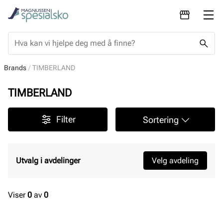
Brands
TIMBERLAND
TIMBERLAND
Filter
Sortering
Utvalg i avdelinger
Velg avdeling
Viser
0
av
0