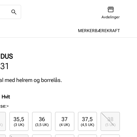
Avdelinger
MERKER
BÆREKRAFT
IDUS
031
l med helrem og borrelås.
:
Hvit
lse
:
-
35,5
36
37
37,5
38
K)
(3 UK)
(3,5 UK)
(4 UK)
(4,5 UK)
(5 UK)