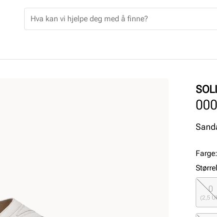
SOL
00
Sanda
Farge
Større
0
(2,5 U