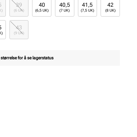
5
39
40
40,5
41,5
42
K)
(6 UK)
(6,5 UK)
(7 UK)
(7,5 UK)
(8 UK)
5
43
K)
(9 UK)
 størrelse for å se lagerstatus