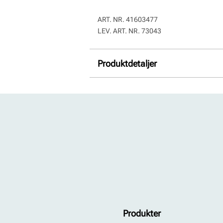
ART. NR.
41603477
LEV. ART. NR.
73043
Produktdetaljer
Overdel:
Skinn
For:
Skinn
Såle:
Syntet/Gummi
Produkter