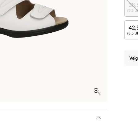
38,
(5,5 U
42,
(8,5 U
Velg