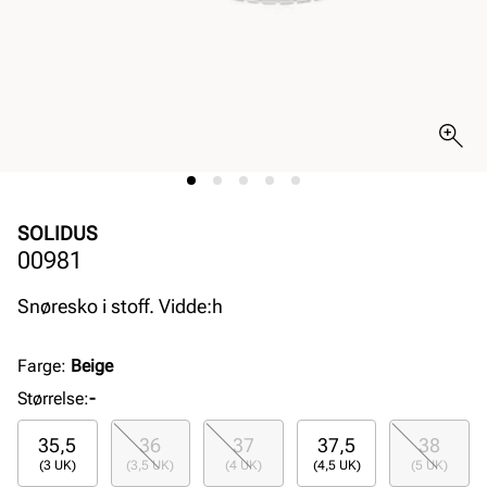
SOLIDUS
00981
Snøresko i stoff. Vidde:h
Farge
:
Beige
Størrelse
:
-
35,5
36
37
37,5
38
(3 UK)
(3,5 UK)
(4 UK)
(4,5 UK)
(5 UK)