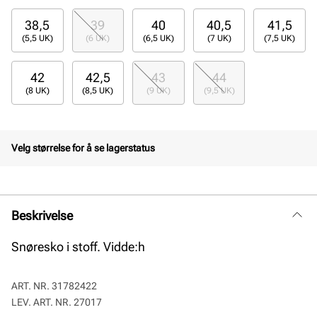
38,5
39
40
40,5
41,5
(5,5 UK)
(6 UK)
(6,5 UK)
(7 UK)
(7,5 UK)
42
42,5
43
44
(8 UK)
(8,5 UK)
(9 UK)
(9,5 UK)
Velg størrelse for å se lagerstatus
Beskrivelse
Snøresko i stoff. Vidde:h
ART. NR.
31782422
LEV. ART. NR.
27017