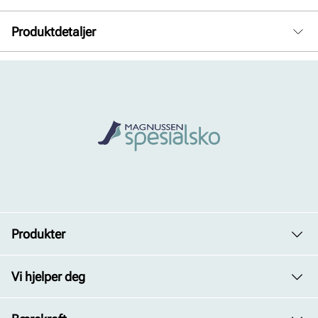
Produktdetaljer
Overdel:
Textil
For:
Skinn
Såle:
Syntet/Gummi
Produkter
Dame
Vi hjelper deg
Herre
Avdelinger