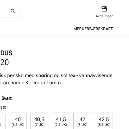
Avdelinger
MERKER
BÆREKRAFT
IDUS
120
isk pensko med snøring og solitex - vannavvisende
ran. Vidde K. Dropp 15mm
:
Svart
lse
:
-
40
40,5
41,5
42
42,5
)
(6,5 UK)
(7 UK)
(7,5 UK)
(8 UK)
(8,5 UK)