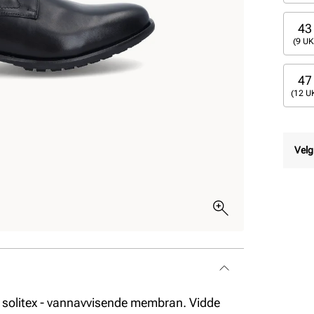
43
(9 UK
47
(12 U
Velg
 solitex - vannavvisende membran. Vidde