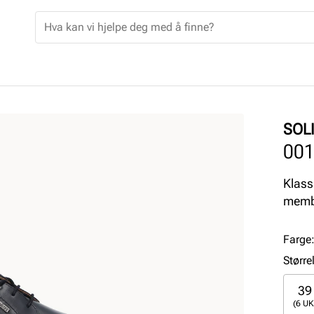
SOL
00
Klass
memb
Farge
Større
39
(6 UK