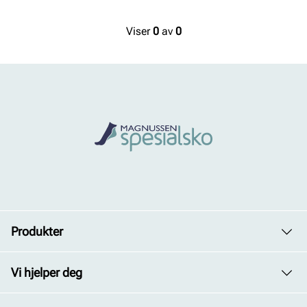
Viser
0
av
0
Produkter
Dame
Vi hjelper deg
Herre
Avdelinger