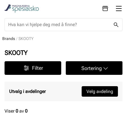
Brands
SKOOTY
SKOOTY
Filter
Sortering
Utvalg i avdelinger
Velg avdeling
Viser
0
av
0