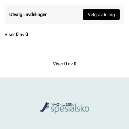
Utvalg i avdelinger
Velg avdeling
Viser
0
av
0
Viser
0
av
0