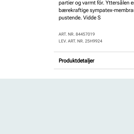
partier og varmt fór. Yttersålen e
bærekraftige sympatex-membran
pustende. Vidde S
ART. NR.
84457019
LEV. ART. NR.
25H9924
Produktdetaljer
For:
Varmforet
Membran:
Pustende, Sympate