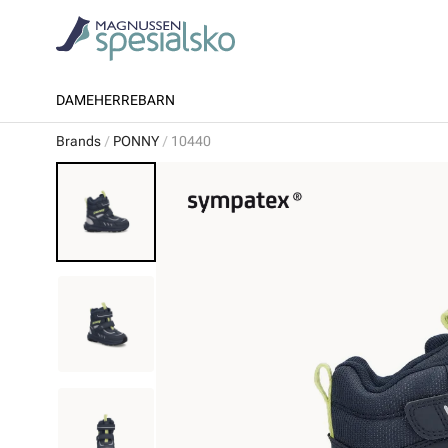
DAME
HERRE
BARN
Brands
PONNY
10440