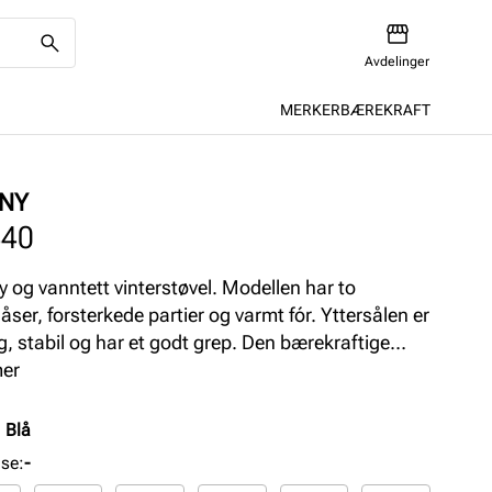
Avdelinger
MERKER
BÆREKRAFT
NY
440
y og vanntett vinterstøvel. Modellen har to
låser, forsterkede partier og varmt fór. Yttersålen er
ig, stabil og har et godt grep. Den bærekraftige
tex-membranen gjør at skoene er 100% vanntett
mer
stende. Vidde S
:
Blå
lse
:
-