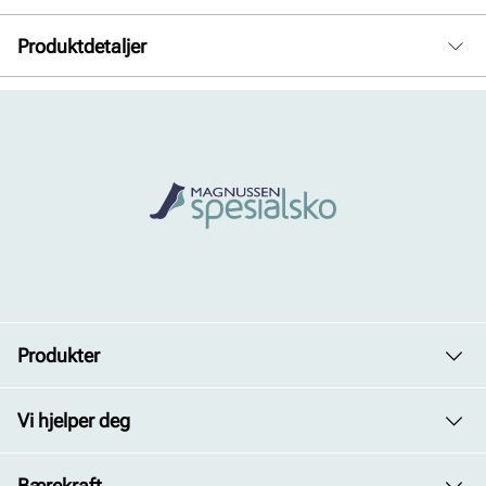
Produktdetaljer
For:
Skinn
Såle:
Syntet/Gummi
Membran:
Goretex
Produkter
Dame
Vi hjelper deg
Herre
Avdelinger
Bærekraft