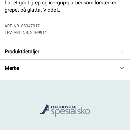
har et godt grep og ice-grip-partier som forsterker
grepet på glatta. Vidde L
ART. NR.
83347017
LEV. ART. NR.
24H9911
Produktdetaljer
Membran:
Pustende, Sympatex, Vanntett
Merke