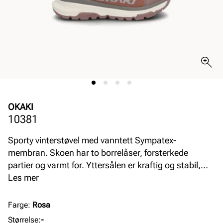
OKAKI
10381
Sporty vinterstøvel med vanntett Sympatex-
membran. Skoen har to borrelåser, forsterkede
partier og varmt for. Yttersålen er kraftig og stabil,
har et godt grep og ice-grip-partier som forsterker
Les mer
grepet på glatta. Vidde L
Farge
:
Rosa
Størrelse
:
-