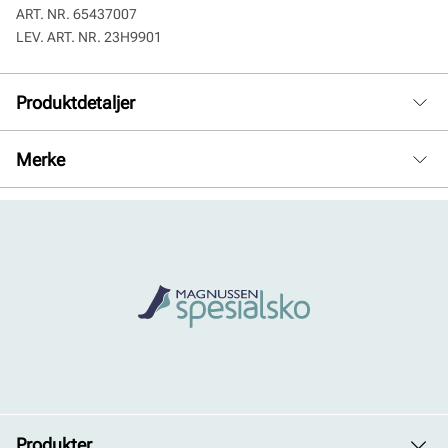
ART. NR.
65437007
LEV. ART. NR.
23H9901
Produktdetaljer
Membran:
Pustende, Sympatex, Vanntett
Merke
Produkter