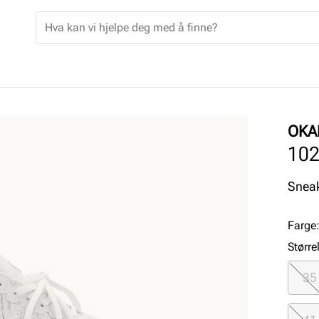
OKA
10
Sneak
Farge
Større
35