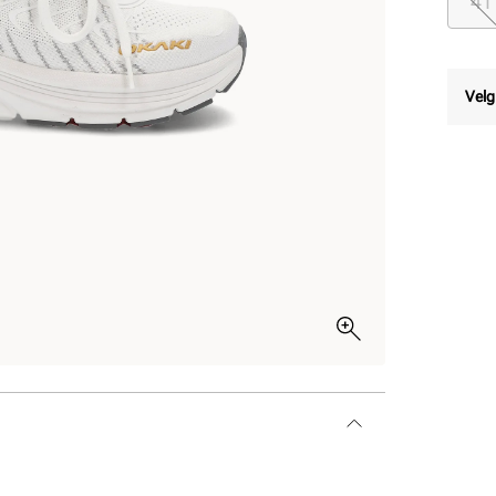
41
Velg