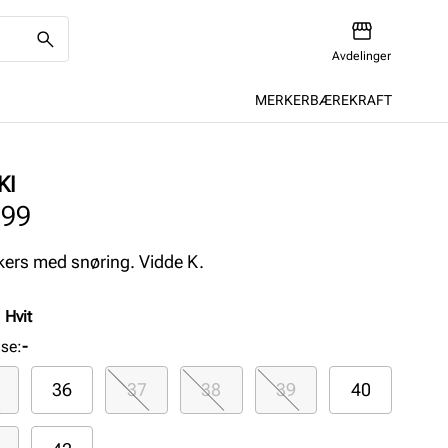
Avdelinger
MERKER
BÆREKRAFT
KI
299
ers med snøring. Vidde K.
:
Hvit
lse
:
-
36
37
38
39
40