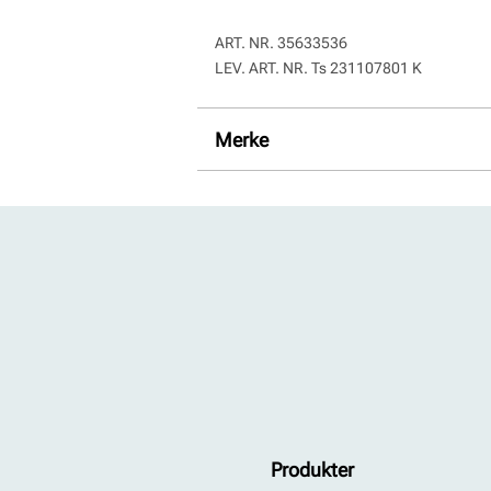
ART. NR.
35633536
LEV. ART. NR.
Ts 231107801 K
Merke
Produkter