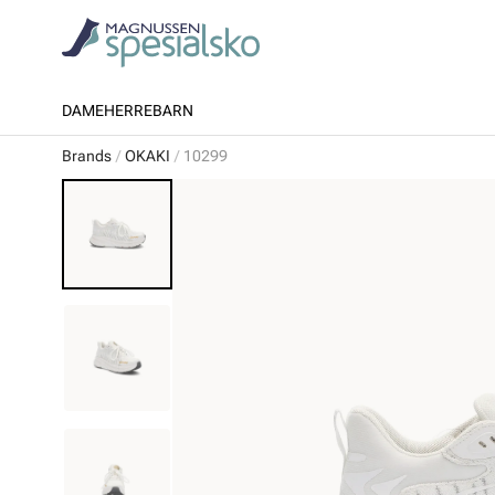
DAME
HERRE
BARN
Brands
OKAKI
10299