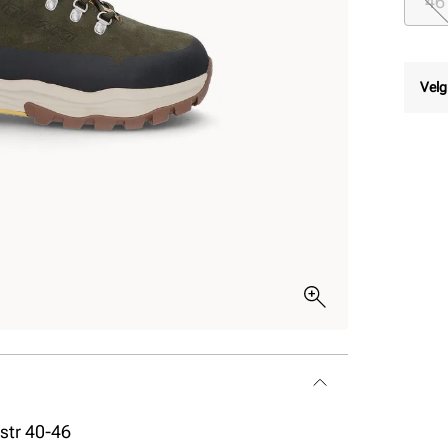
46
Velg
 str 40-46