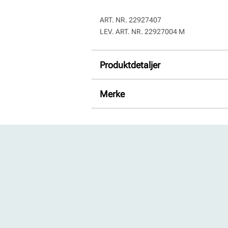
ART. NR.
22927407
LEV. ART. NR.
22927004 M
Produktdetaljer
Membran:
Pustende, Sympate
Merke