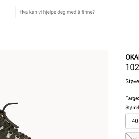
OKA
10
Støve
Farge
Større
40