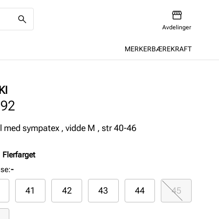
Avdelinger
MERKER
BÆREKRAFT
KI
292
l med sympatex , vidde M , str 40-46
:
Flerfarget
lse
:
-
41
42
43
44
45