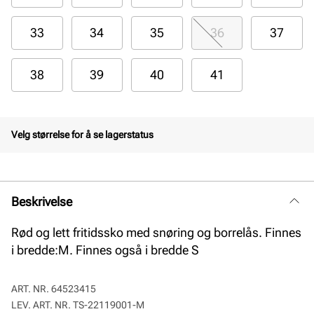
33
34
35
36
37
38
39
40
41
Velg størrelse for å se lagerstatus
Beskrivelse
Rød og lett fritidssko med snøring og borrelås. Finnes
i bredde:M. Finnes også i bredde S
ART. NR.
64523415
LEV. ART. NR.
TS-22119001-M