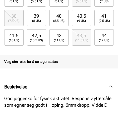
(5 US)
(5,5 US)
(6 US)
(6,5 US)
(7 US)
38
39
40
40,5
41
(7,5 US)
(8 US)
(8,5 US)
(9 US)
(9,5 US)
41,5
42,5
43
43,5
44
(10 US)
(10,5 US)
(11 US)
(11,5 US)
(12 US)
Velg størrelse for å se lagerstatus
Beskrivelse
God joggesko for fysisk aktivitet. Responsiv yttersåle
som egner seg godt til løping. 6mm dropp. Vidde D