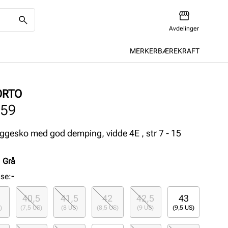
Avdelinger
MERKER
BÆREKRAFT
ORTO
559
joggesko med god demping, vidde 4E , str 7 - 15
:
Grå
lse
:
-
40,5
41,5
42
42,5
43
)
(7,5 US)
(8 US)
(8,5 US)
(9 US)
(9,5 US)