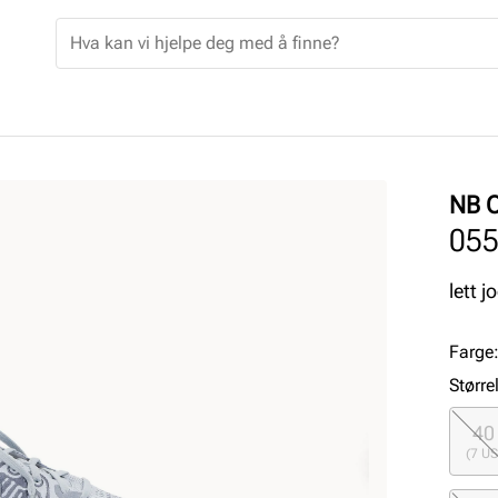
NB 
05
lett 
Farge
Større
40
(7 US