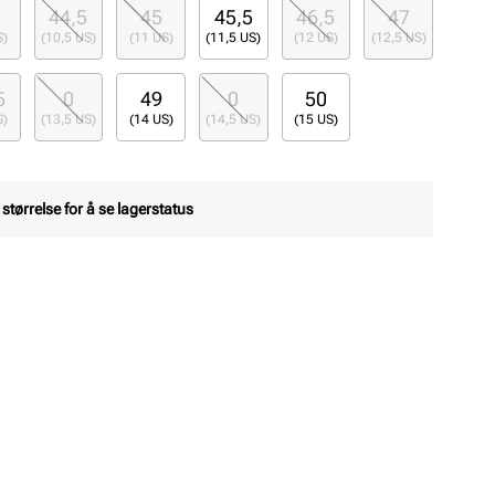
44,5
45
45,5
46,5
47
S)
(10,5 US)
(11 US)
(11,5 US)
(12 US)
(12,5 US)
5
0
49
0
50
S)
(13,5 US)
(14 US)
(14,5 US)
(15 US)
 størrelse for å se lagerstatus