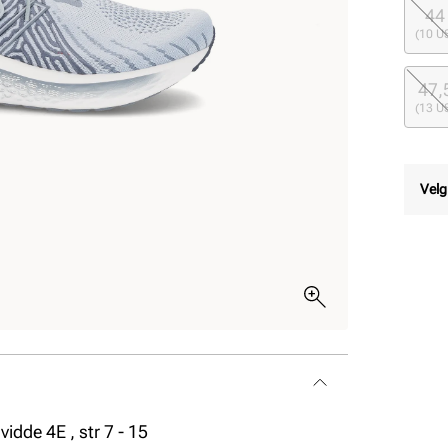
44
(10 U
47,
(13 U
Velg
idde 4E , str 7 - 15