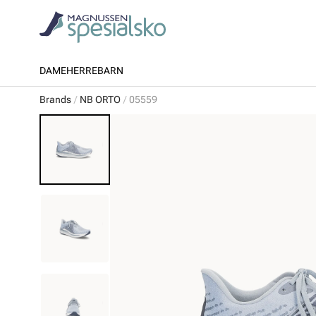
DAME
HERRE
BARN
Brands
NB ORTO
05559