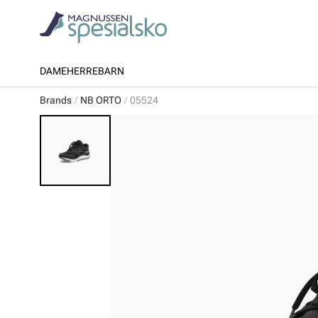
DAME
HERRE
BARN
Brands
NB ORTO
05524