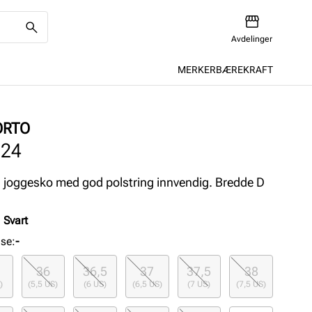
Avdelinger
MERKER
BÆREKRAFT
ORTO
524
Stabil joggesko med god polstring innvendig. Bredde D
:
Svart
lse
:
-
36
36,5
37
37,5
38
)
(5,5 US)
(6 US)
(6,5 US)
(7 US)
(7,5 US)