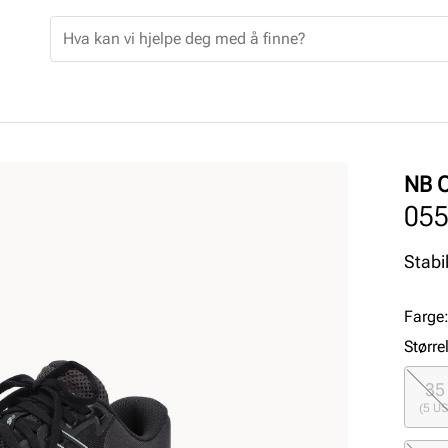
NB 
05
Farge
Større
35
(5 US