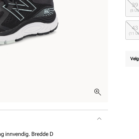
39
(8 US
43
(11 U
Velg
ng innvendig. Bredde D