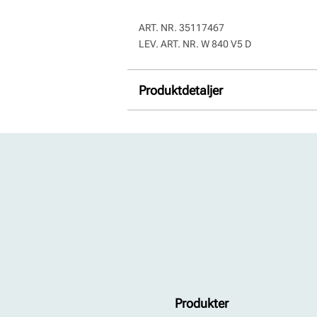
ART. NR.
35117467
LEV. ART. NR.
W 840 V5 D
Produktdetaljer
For:
Textil
Såle:
Syntet/Gummi
Produkter