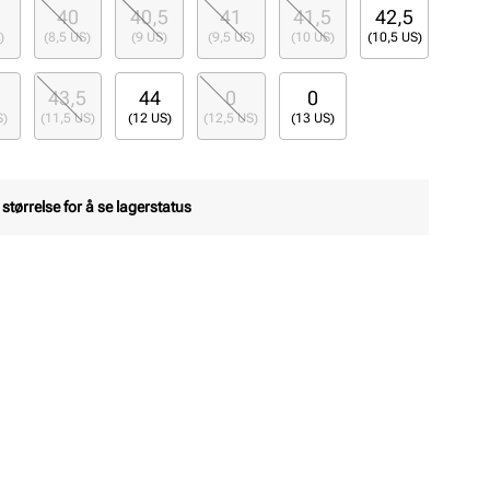
40
40,5
41
41,5
42,5
)
(8,5 US)
(9 US)
(9,5 US)
(10 US)
(10,5 US)
43,5
44
0
0
S)
(11,5 US)
(12 US)
(12,5 US)
(13 US)
 størrelse for å se lagerstatus