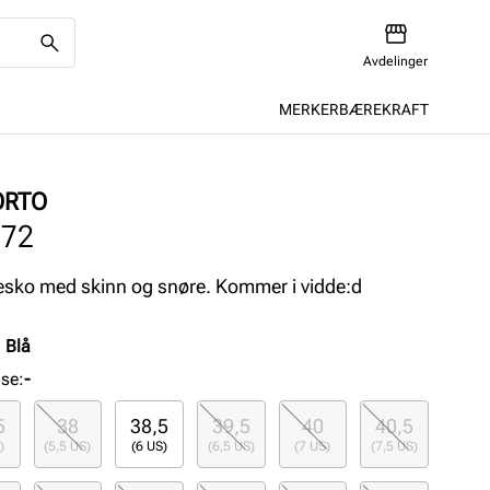
Avdelinger
MERKER
BÆREKRAFT
ORTO
372
sko med skinn og snøre. Kommer i vidde:d
:
Blå
lse
:
-
5
38
38,5
39,5
40
40,5
)
(5,5 US)
(6 US)
(6,5 US)
(7 US)
(7,5 US)