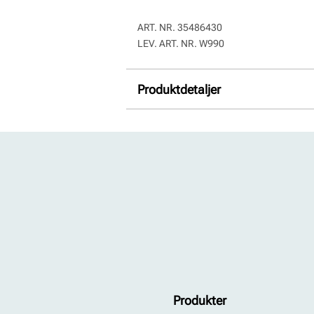
ART. NR.
35486430
LEV. ART. NR.
W990
Produktdetaljer
Overdel:
Kombinasjon
For:
Textil
Såle:
Syntet/Gummi
Produkter