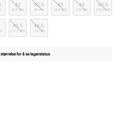
5
42
42,5
43
44
44,5
)
(8,5 US)
(9 US)
(9,5 US)
(10 US)
(10,5 US)
45,5
46,5
S)
(11,5 US)
(12 US)
 størrelse for å se lagerstatus