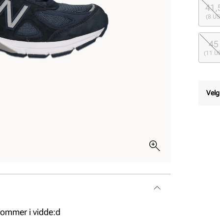
41,
(8 US
45
(11 U
Velg
ommer i vidde:d