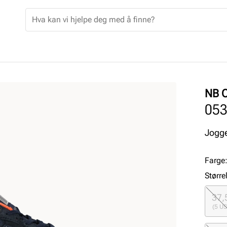
NB 
05
Jogge
Farge
Større
37,
(5 US