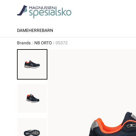
DAME
HERRE
BARN
Brands
NB ORTO
05372