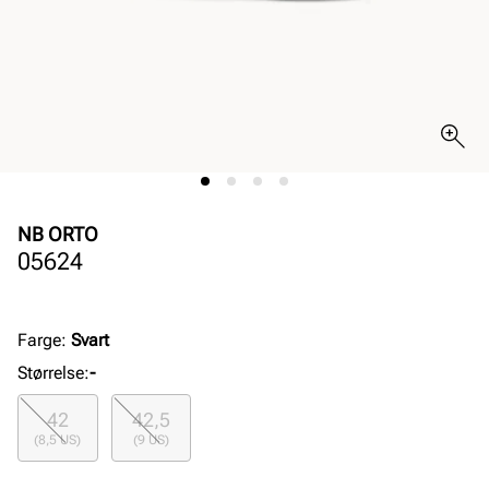
NB ORTO
05624
Farge
:
Svart
Størrelse
:
-
42
42,5
(8,5 US)
(9 US)