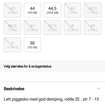
43
44
44,5
45
45,5
(9,5 US)
(10 US)
(10,5 US)
(11 US)
(11,5 US)
46,5
47
47,5
0
49
(12 US)
(12,5 US)
(13 US)
(13,5 US)
(14 US)
0
50
(14,5 US)
(15 US)
Velg størrelse for å se lagerstatus
Beskrivelse
Lett joggesko med god demping, vidde 2E , str 7 - 15