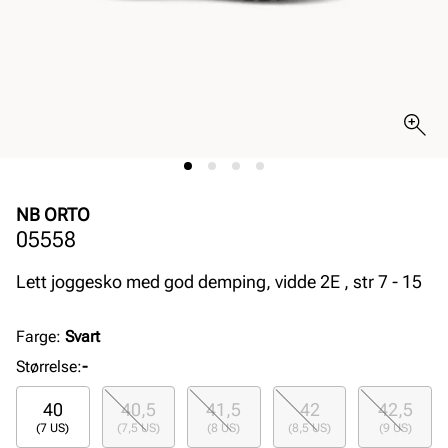
NB ORTO
05558
Lett joggesko med god demping, vidde 2E , str 7 - 15
Farge
:
Svart
Størrelse
:
-
40
40,5
41,5
42
42,5
(7 US)
(7,5 US)
(8 US)
(8,5 US)
(9 US)