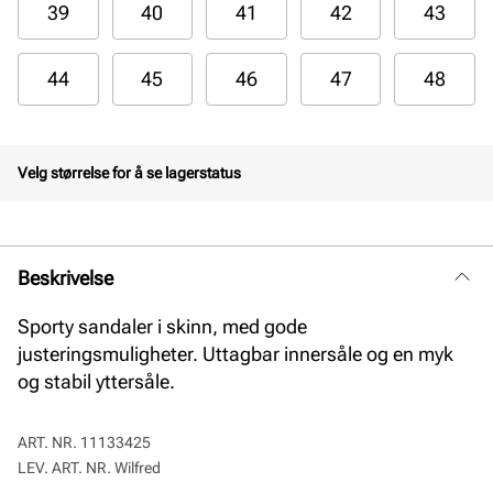
39
40
41
42
43
44
45
46
47
48
Velg størrelse for å se lagerstatus
Beskrivelse
Sporty sandaler i skinn, med gode
justeringsmuligheter. Uttagbar innersåle og en myk
og stabil yttersåle.
ART. NR.
11133425
LEV. ART. NR.
Wilfred