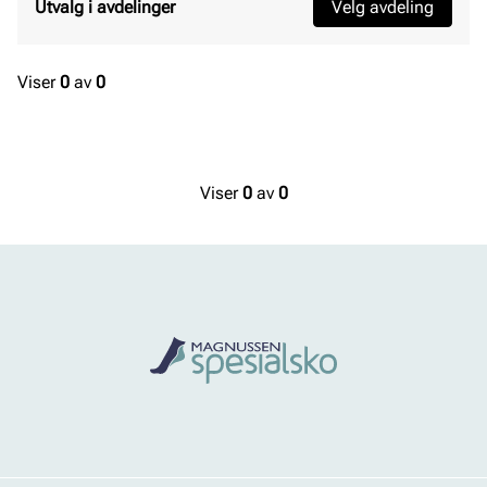
Utvalg i avdelinger
Velg avdeling
Viser
0
av
0
Viser
0
av
0