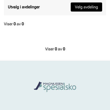
Utvalg i avdelinger
Velg avdeling
Viser
0
av
0
Viser
0
av
0