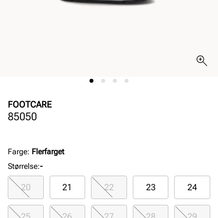
FOOTCARE
85050
Farge
:
Flerfarget
Størrelse
:
-
20
21
22
23
24
25
26
27
28
29