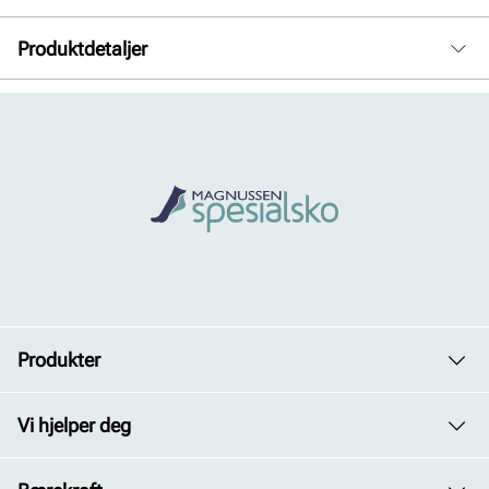
Produktdetaljer
Overdel:
Skinn
For:
Skinn
Såle:
Syntet/Gummi
Produkter
Dame
Vi hjelper deg
Herre
Avdelinger