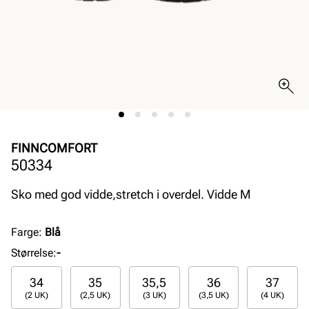
FINNCOMFORT
50334
Sko med god vidde,stretch i overdel. Vidde M
Farge
:
Blå
Størrelse
:
-
34
35
35,5
36
37
(2 UK)
(2,5 UK)
(3 UK)
(3,5 UK)
(4 UK)