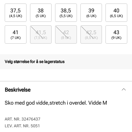
37,5
38
38,5
39
40
(4,5 UK)
(5 UK)
(5,5 UK)
(6 UK)
(6,5 UK)
41
41,5
42
42,5
43
(7 UK)
(7,5 UK)
(8 UK)
(8,5 UK)
(9 UK)
Velg størrelse for å se lagerstatus
Beskrivelse
Sko med god vidde,stretch i overdel. Vidde M
ART. NR.
32476437
LEV. ART. NR.
5051